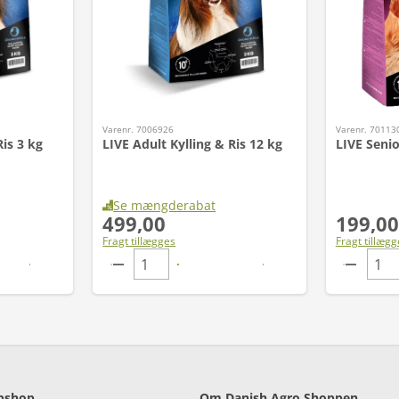
Varenr. 7006926
Varenr. 70113
Ris 3 kg
LIVE Adult Kylling & Ris 12 kg
LIVE Senio
Se mængderabat
499,00
199,00
Fragt tillægges
Fragt tillægg
bshop
Om Danish Agro Shoppen