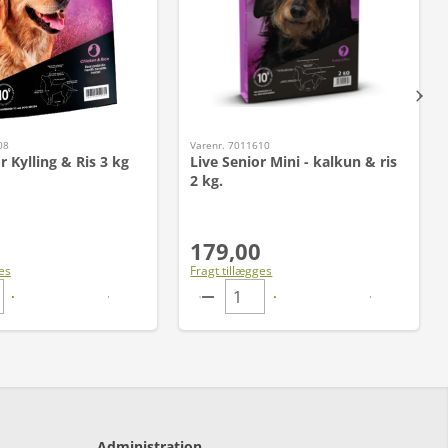
08
Varenr. 7011610
r Kylling & Ris 3 kg
Live Senior Mini - kalkun & ris
2 kg.
179,00
es
Fragt tillægges
Administration