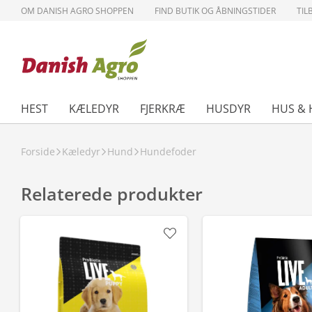
OM DANISH AGRO SHOPPEN
FIND BUTIK OG ÅBNINGSTIDER
TIL
HEST
KÆLEDYR
FJERKRÆ
HUSDYR
HUS & 
Forside
Kæledyr
Hund
Hundefoder
Relaterede produkter