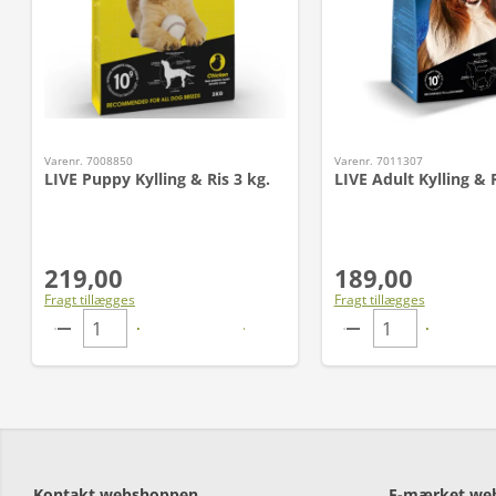
Varenr. 7008850
Varenr. 7011307
LIVE Puppy Kylling & Ris 3 kg.
LIVE Adult Kylling & 
219,00
189,00
Fragt tillægges
Fragt tillægges
Kontakt webshoppen
E-mærket we