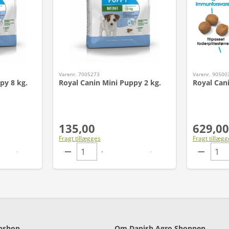
Varenr. 7005273
Varenr. 90500
py 8 kg.
Royal Canin Mini Puppy 2 kg.
Royal Can
135,00
629,00
Fragt tillægges
Fragt tillægg
bshop
Om Danish Agro Shoppen