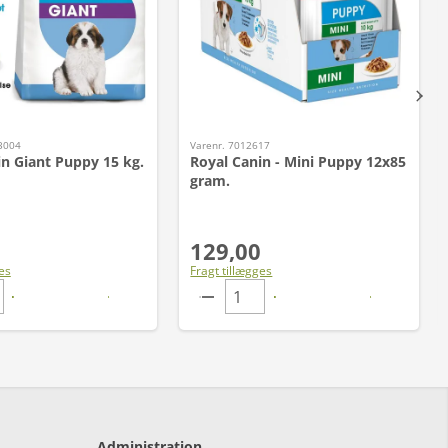
3004
Varenr. 7012617
in Giant Puppy 15 kg.
Royal Canin - Mini Puppy 12x85
gram.
129,00
es
Fragt tillægges
Administration