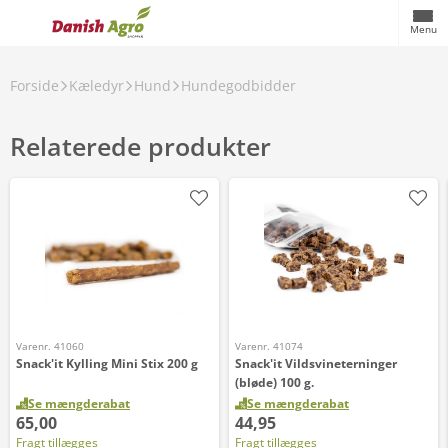
Menu
Forside
Kæledyr
Hund
Hundegodbidder
Relaterede produkter
Varenr. 41060
Varenr. 41074
Snack'it Kylling Mini Stix 200 g
Snack'it Vildsvineterninger
(bløde) 100 g.
Se mængderabat
Se mængderabat
65,00
44,95
Fragt tillægges
Fragt tillægges