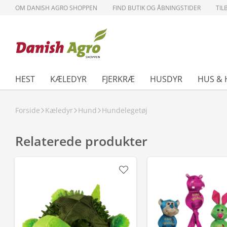
OM DANISH AGRO SHOPPEN
FIND BUTIK OG ÅBNINGSTIDER
TIL
HEST
KÆLEDYR
FJERKRÆ
HUSDYR
HUS & 
Forside
Kæledyr
Hund
Hundelegetøj
Relaterede produkter