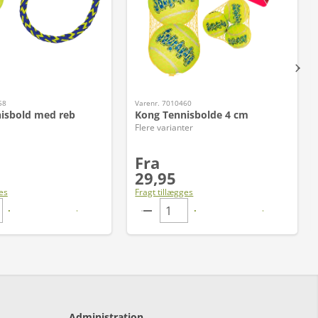
58
Varenr. 7010460
isbold med reb
Kong Tennisbolde 4 cm
Flere varianter
Fra
29,95
es
Fragt tillægges
Administration