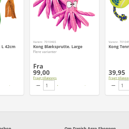
Varenr. 7010465
Varenr. 70104
 L 42cm
Kong Blæksprutte. Large
Kong Tenn
Flere varianter
Fra
99,00
39,95
Fragt tillægges
Fragt tillægg
bshop
Om Danish Agro Shoppen