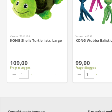
Varenr. 7011138
Varenr. 41293
KONG Shells Turtle i str. Large
KONG Wubba Balistic
109,00
99,00
Fragt tillægges
Fragt tillægges
Kontakt webshoppen
E-mærket we