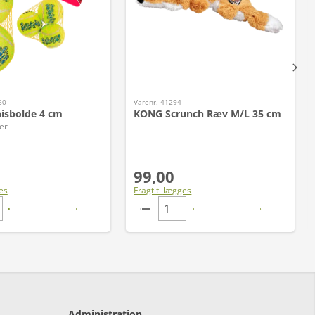
60
Varenr. 41294
isbolde 4 cm
KONG Scrunch Ræv M/L 35 cm
er
99,00
es
Fragt tillægges
Administration