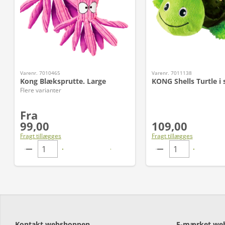
Varenr. 7010465
Varenr. 7011138
Kong Blæksprutte. Large
KONG Shells Turtle i 
Flere varianter
Fra
99,00
109,00
Fragt tillægges
Fragt tillægges
Kontakt webshoppen
E-mærket we