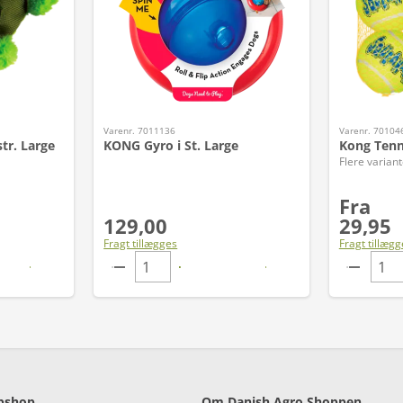
Varenr. 7011136
Varenr. 70104
str. Large
KONG Gyro i St. Large
Kong Tenn
Flere variant
Fra
129,00
29,95
Fragt tillægges
Fragt tillægg
bshop
Om Danish Agro Shoppen