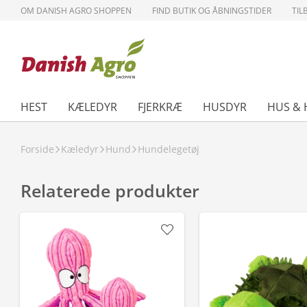
OM DANISH AGRO SHOPPEN
FIND BUTIK OG ÅBNINGSTIDER
TIL
HEST
KÆLEDYR
FJERKRÆ
HUSDYR
HUS & 
Forside
Kæledyr
Hund
Hundelegetøj
Relaterede produkter