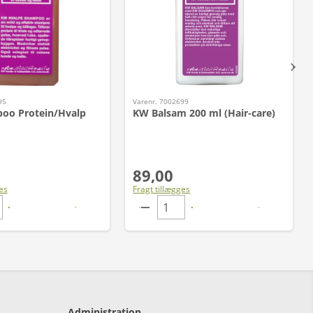
95
Varenr. 7002699
oo Protein/Hvalp
KW Balsam 200 ml (Hair-care)
89,00
es
Fragt tillægges
Administration