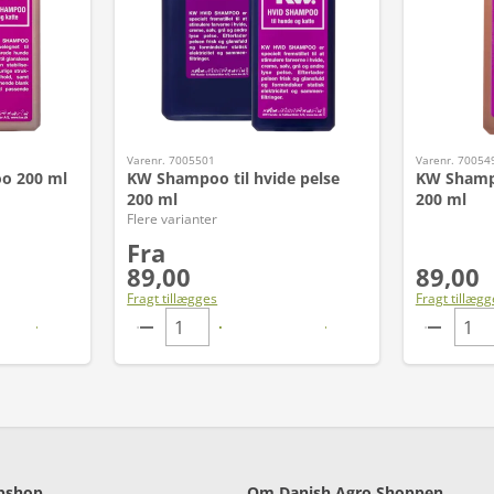
Varenr. 7005501
Varenr. 70054
o 200 ml
KW Shampoo til hvide pelse
KW Shamp
200 ml
200 ml
Flere varianter
Fra
89,00
89,00
Fragt tillægges
Fragt tillægg
bshop
Om Danish Agro Shoppen