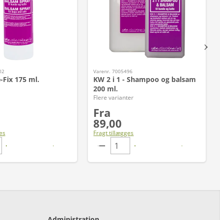
02
Varenr. 7005496
-Fix 175 ml.
KW 2 i 1 - Shampoo og balsam
200 ml.
Flere varianter
Fra
89,00
es
Fragt tillægges
Administration