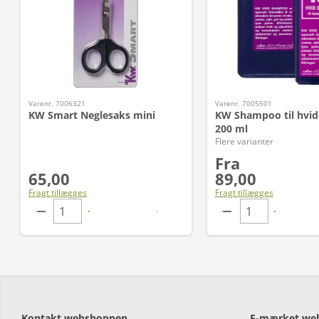
Varenr. 7006321
Varenr. 7005501
KW Smart Neglesaks mini
KW Shampoo til hvid
200 ml
Flere varianter
Fra
65,00
89,00
Fragt tillægges
Fragt tillægges
Kontakt webshoppen
E-mærket we