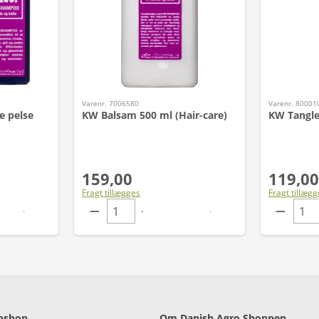
Varenr. 7006580
Varenr. 80001
e pelse
KW Balsam 500 ml (Hair-care)
KW Tangle
159,00
119,00
Fragt tillægges
Fragt tillægg
bshop
Om Danish Agro Shoppen