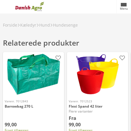
Menu
Forside
Kæledyr
Hund
Hundesenge
Relaterede produkter
Varenr. 7012843
Varenr. 7012523
Barrowbag 270 L
Flexi Spand 42 liter
Flere varianter
Fra
99,00
99,00
Fragt tillægges
Fragt tillægges