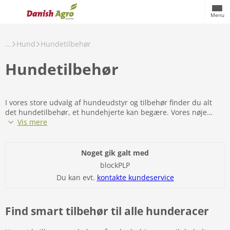
Menu
...
Hund
Hundetilbehør
Hundetilbehør
I vores store udvalg af hundeudstyr og tilbehør finder du alt
det hundetilbehør, et hundehjerte kan begære. Vores nøje
udvalgte hundeartikler indeholder alt det bedste udstyr med
Vis mere
høj funktionalitet til din firbenede ven. Udforsk udvalget
herunder, og forkæl din hund i dag.
Noget gik galt med
blockPLP
Du kan evt.
kontakte kundeservice
Find smart tilbehør til alle hunderacer