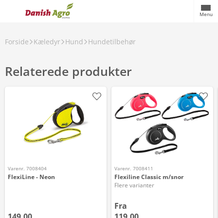
Menu
Forside
Kæledyr
Hund
Hundetilbehør
Relaterede produkter
Varenr. 7008404
Varenr. 7008411
FlexiLine - Neon
Flexiline Classic m/snor
Flere varianter
Fra
149,00
119,00