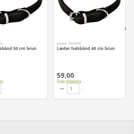
32
Varenr. 7007930
sbånd 50 cm brun
Læder halsbånd 40 cm brun
59,00
es
Fragt tillægges