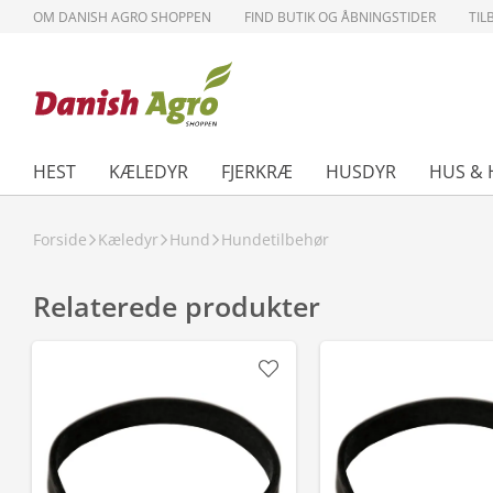
OM DANISH AGRO SHOPPEN
FIND BUTIK OG ÅBNINGSTIDER
TIL
HEST
KÆLEDYR
FJERKRÆ
HUSDYR
HUS & 
Forside
Kæledyr
Hund
Hundetilbehør
Relaterede produkter