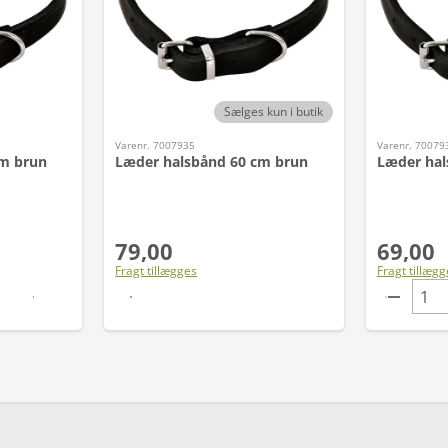
Sælges kun i butik
Varenr. 7007935
Varenr. 70079
cm brun
Læder halsbånd 60 cm brun
Læder hal
79,00
69,00
Fragt tillægges
Fragt tillægg
Læs mere