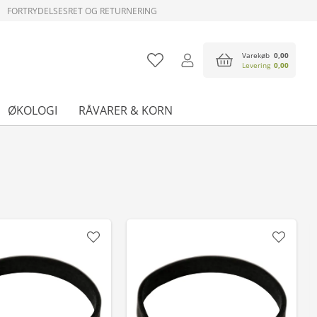
FORTRYDELSESRET OG RETURNERING
Varekøb
0,00
Levering
0,00
ØKOLOGI
RÅVARER & KORN