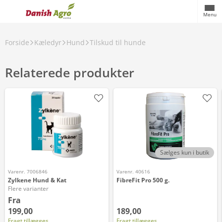
Menu
Forside
Kæledyr
Hund
Tilskud til hunde
Relaterede produkter
Sælges kun i butik
Varenr. 7006846
Varenr. 40616
Zylkene Hund & Kat
FibreFit Pro 500 g.
Flere varianter
Fra
199,00
189,00
Fragt tillægges
Fragt tillægges