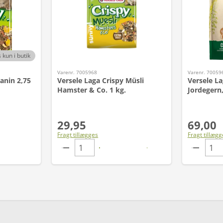
 kun i butik
Varenr. 7005968
Varenr. 70059
anin 2,75
Versele Laga Crispy Müsli
Versele La
Hamster & Co. 1 kg.
Jordegern,
29,95
69,00
Fragt tillægges
Fragt tillægg