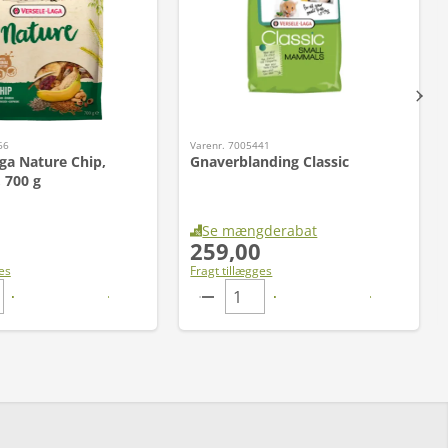
66
Varenr. 7005441
ga Nature Chip,
Gnaverblanding Classic
 700 g
Se mængderabat
259,00
es
Fragt tillægges