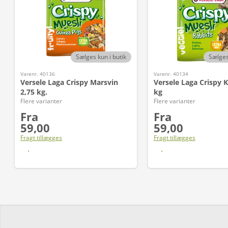
Sælges kun i butik
Sælges
Varenr. 40136
Varenr. 40134
Versele Laga Crispy Marsvin
Versele Laga Crispy K
2,75 kg.
kg
Flere varianter
Flere varianter
Fra
Fra
59,00
59,00
Fragt tillægges
Fragt tillægges
Læs mere
Læs mere