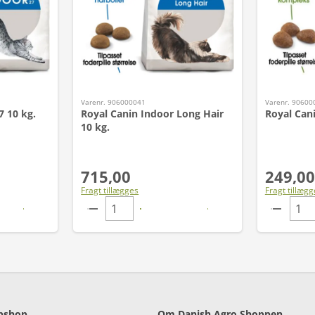
Varenr. 906000041
Varenr. 90600
7 10 kg.
Royal Canin Indoor Long Hair
Royal Can
10 kg.
715,00
249,00
Fragt tillægges
Fragt tillægg
bshop
Om Danish Agro Shoppen