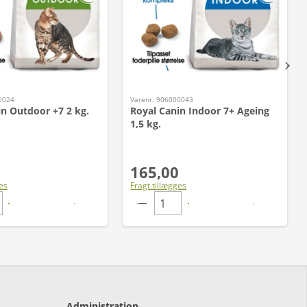
0024
Varenr. 906000043
in Outdoor +7 2 kg.
Royal Canin Indoor 7+ Ageing
1,5 kg.
165,00
es
Fragt tillægges
Administration