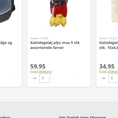
Varenr. 41230
Varenr. 41227
låge og
Kattelegetøj plys mus 9 stk
Katteleget
assorterede farver
stk. 15x4,
59,95
34,95
Fragt tillægges
Fragt tillægg
bshop
Om Danish Agro Shoppen