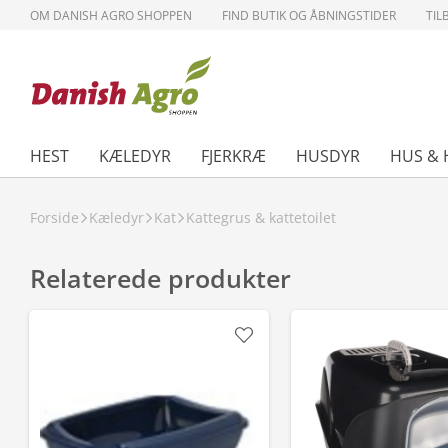
OM DANISH AGRO SHOPPEN
FIND BUTIK OG ÅBNINGSTIDER
TIL
HEST
KÆLEDYR
FJERKRÆ
HUSDYR
HUS & 
Forside
Kæledyr
Kat
Kattegrus & kattetoilet
Relaterede produkter