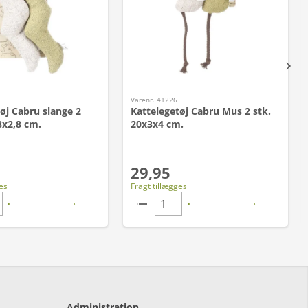
Varenr. 41226
øj Cabru slange 2
Kattelegetøj Cabru Mus 2 stk.
8x2,8 cm.
20x3x4 cm.
29,95
es
Fragt tillægges
Administration