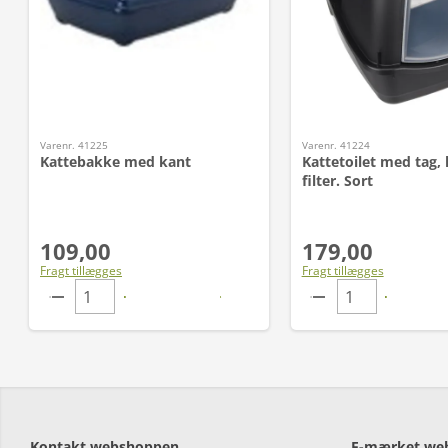
Varenr. 41225
Varenr. 41224
Kattebakke med kant
Kattetoilet med tag, 
filter. Sort
109,00
179,00
Fragt tillægges
Fragt tillægges
Kontakt webshoppen
E-mærket we