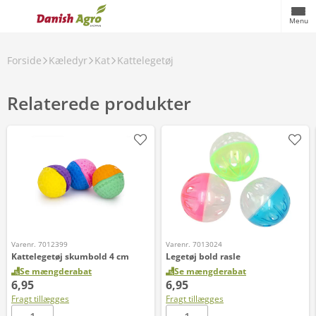
Menu
Forside
Kæledyr
Kat
Kattelegetøj
Relaterede produkter
Varenr. 7012399
Varenr. 7013024
Kattelegetøj skumbold 4 cm
Legetøj bold rasle
Se mængderabat
Se mængderabat
6,95
6,95
Fragt tillægges
Fragt tillægges