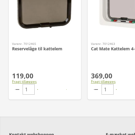
Varenr. 7012465
Varenr. 7012463
Reservelåge til kattelem
Cat Mate Kattelem 4-
119,00
369,00
Fragt tillægges
Fragt tillægges
Kontakt webshoppen
E-mærket we