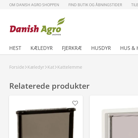
OM DANISH AGRO SHOPPEN
FIND BUTIK OG ÅBNINGSTIDER
TIL
HEST
KÆLEDYR
FJERKRÆ
HUSDYR
HUS & 
Forside
Kæledyr
Kat
Kattelemme
Relaterede produkter