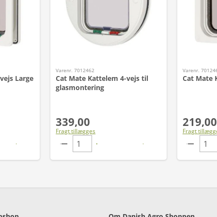
Varenr. 7012462
Varenr. 70124
vejs Large
Cat Mate Kattelem 4-vejs til
Cat Mate 
glasmontering
339,00
219,00
Fragt tillægges
Fragt tillægg
bshop
Om Danish Agro Shoppen