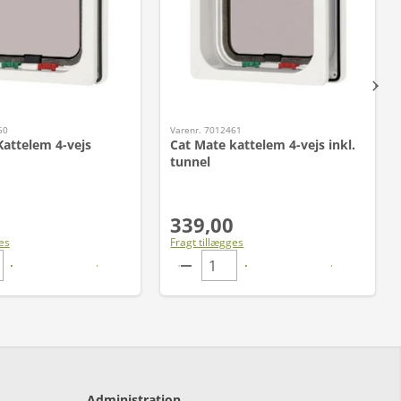
60
Varenr. 7012461
Kattelem 4-vejs
Cat Mate kattelem 4-vejs inkl.
tunnel
339,00
es
Fragt tillægges
Administration