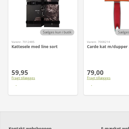
Sælges kun i butik
Sælges
Varenr. 7012485
Varenr. 7008214
Kattesele med line sort
Carde kat m/dupper 
59,95
79,00
Fragt tillægges
Fragt tillægges
Læs mere
Læs mere
Kontakt webshoppen
E-mærket we