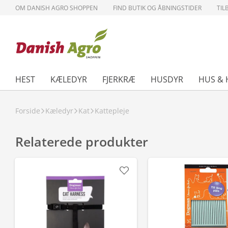
OM DANISH AGRO SHOPPEN
FIND BUTIK OG ÅBNINGSTIDER
TIL
HEST
KÆLEDYR
FJERKRÆ
HUSDYR
HUS & 
Forside
Kæledyr
Kat
Kattepleje
Relaterede produkter