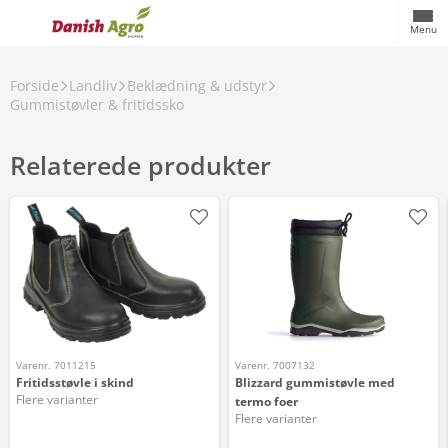
Menu
Forside
Landliv
Beklædning & udstyr
Gummistøvler & fritidssko
Relaterede produkter
Varenr. 7011215
Varenr. 7007132
Fritidsstøvle i skind
Blizzard gummistøvle med
Flere varianter
termo foer
Flere varianter