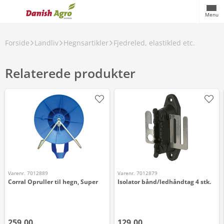
Menu
Forside
Landliv
Hegnsartikler
Fjedreled, elastikled etc.
Relaterede produkter
Varenr. 7012889
Varenr. 7012879
Corral Opruller til hegn, Super
Isolator bånd/ledhåndtag 4 stk.
259,00
129,00