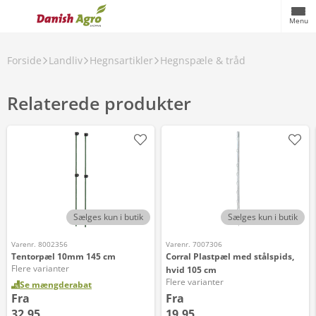
Menu
Forside
Landliv
Hegnsartikler
Hegnspæle & tråd
Relaterede produkter
Sælges kun i butik
Sælges kun i butik
Varenr. 8002356
Varenr. 7007306
Tentorpæl 10mm 145 cm
Corral Plastpæl med stålspids,
Flere varianter
hvid 105 cm
Flere varianter
Se mængderabat
Fra
Fra
32,95
19,95