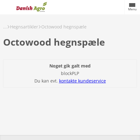
Menu
...
Hegnsartikler
Octowood hegnspæle
Octowood hegnspæle
Noget gik galt med
blockPLP
Du kan evt.
kontakte kundeservice