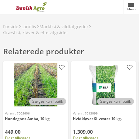
Menu
Forside
Landliv
Markfrø & vildtafgrøder
Græsfrø, kløver & efterafgrøder
Relaterede produkter
Sælges kun i butik
Sælges kun i butik
Varenr. 7005606
Varenr. 7013099
Hundegræs Amba, 10 kg
Hvidkløver Silvester 10 kg.
449,00
1.309,00
Fragt tillægges
Fragt tillægges