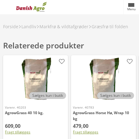
Menu
Forside
Landliv
Markfrø & vildtafgrøder
Græsfrø til folden
Relaterede produkter
Sælges kun i butik
Sælges kun i butik
Varenr. 40203
Varenr. 40783
AgrowGrass 40 10 kg.
AgrowGrass Horse Hø, Wrap 10
kg
609,00
479,00
Fragt tillægges
Fragt tillægges