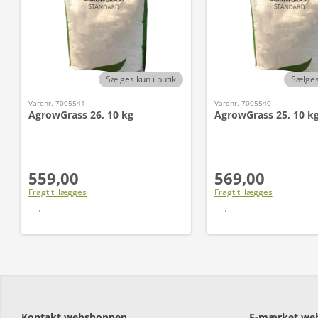
Sælges kun i butik
Sælges
Varenr. 7005541
Varenr. 7005540
AgrowGrass 26, 10 kg
AgrowGrass 25, 10 k
559,00
569,00
Fragt tillægges
Fragt tillægges
Læs mere
Læs mere
Kontakt webshoppen
E-mærket we