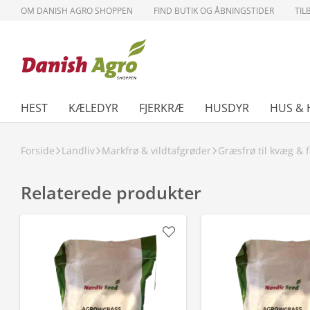
OM DANISH AGRO SHOPPEN
FIND BUTIK OG ÅBNINGSTIDER
TIL
HEST
KÆLEDYR
FJERKRÆ
HUSDYR
HUS & 
Forside
Landliv
Markfrø & vildtafgrøder
Græsfrø til kvæg & f
Relaterede produkter