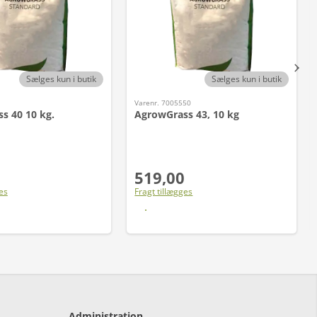
Sælges kun i butik
Sælges kun i butik
Varenr. 7005550
s 40 10 kg.
AgrowGrass 43, 10 kg
519,00
es
Fragt tillægges
Læs mere
Læs mere
Administration