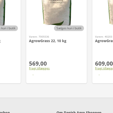
 kun i butik
Sælges kun i butik
Varenr. 7005536
Varenr. 40203
g
AgrowGrass 22, 10 kg
AgrowGras
569,00
609,00
Fragt tillægges
Fragt tillægg
Læs mere
bshop
Om Danish Agro Shoppen