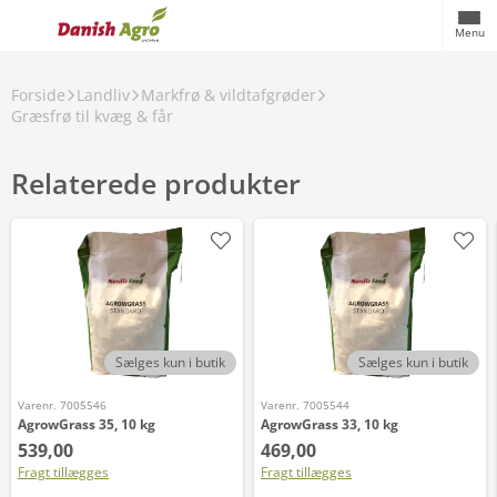
Menu
Forside
Landliv
Markfrø & vildtafgrøder
Græsfrø til kvæg & får
Relaterede produkter
Sælges kun i butik
Sælges kun i butik
Varenr. 7005546
Varenr. 7005544
AgrowGrass 35, 10 kg
AgrowGrass 33, 10 kg
539,00
469,00
Fragt tillægges
Fragt tillægges