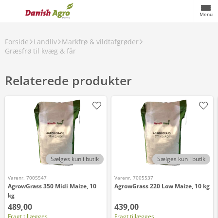
Menu
Forside
Landliv
Markfrø & vildtafgrøder
Græsfrø til kvæg & får
Relaterede produkter
Sælges kun i butik
Sælges kun i butik
Varenr. 7005547
Varenr. 7005537
AgrowGrass 350 Midi Maize, 10
AgrowGrass 220 Low Maize, 10 kg
kg
489,00
439,00
Fragt tillægges
Fragt tillægges