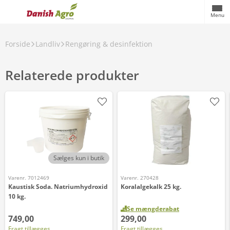
Menu
Forside
Landliv
Rengøring & desinfektion
Relaterede produkter
Sælges kun i butik
Varenr. 7012469
Varenr. 270428
Kaustisk Soda. Natriumhydroxid
Koralalgekalk 25 kg.
10 kg.
Se mængderabat
749,00
299,00
Fragt tillægges
Fragt tillægges