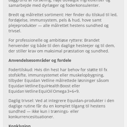
samarbejde med dyrlæger og foderkonsulenter.
Bredt og målrettet sortiment: Her finder du tilskud til led,
fordøjelse, immunsystem, pels & hud, hove samt
plejeprodukter — alle målrettet hestens sundhed og
trivsel.
For professionelle og ambitiøse ryttere: Brandet
henvender sig både til den daglige hesteejer og til dem,
der stiller krav om maksimal præstation og sundhed.
Anvendelsesområder og fordele
Fodertilskud: Hvis din hest har behov for støtte til fx
stofskifte, immunsystemet eller muskelopbygning,
tilbyder Equidan Vetline målrettede løsninger såsom
Equidan Vetline EquiHealth Boost eller
Equidan Vetline EquiOil Omega 3+6+9.
Daglig trivsel: Ved at integrere Equidan‑produkter i den
daglige rutine får du en komplet tilgang til hestens
sundhed — ikke kun i trænings‑ eller
konkurrencesituationer.
Konklusion