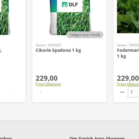
Sælges kun i butik
Varenr. 7005583
Varenr. 70055
.
Cikorie Spadona 1 kg
Fodermarv
1 kg
229,00
229,00
Fragt tillægges
Fragt tillægg
Læs mere
bshop
Om Danish Agro Shoppen