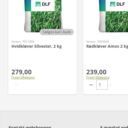
Sælges kun i butik
Varenr. 7011396
Varenr. 7005942
Hvidkløver Silvester, 2 kg
Rødkløver Amos 2 kg
279,00
239,00
Fragt tillægges
Fragt tillægges
Læs mere
Kontakt webshoppen
E-mærket we