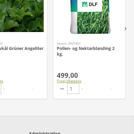
87
Varenr. 7007451
kål Grüner Angeliter
Pollen- og Nektarblanding 2
kg.
499,00
es
Fragt tillægges
Administration