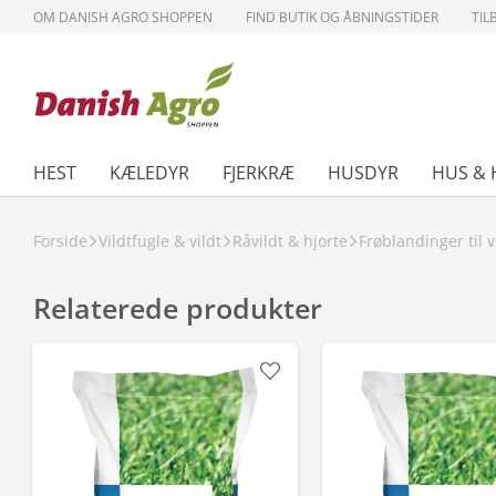
OM DANISH AGRO SHOPPEN
FIND BUTIK OG ÅBNINGSTIDER
TIL
HEST
KÆLEDYR
FJERKRÆ
HUSDYR
HUS & 
Forside
Vildtfugle & vildt
Råvildt & hjorte
Frøblandinger til v
Relaterede produkter