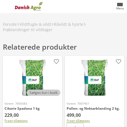
Menu
Forside
Vildtfugle & vildt
Råvildt & hjorte
Frøblandinger til vildtager
Relaterede produkter
Sælges kun i butik
Varenr. 7005583
Varenr. 7007451
Cikorie Spadona 1 kg
Pollen- og Nektarblanding 2 kg.
229,00
499,00
Fragt tillægges
Fragt tillægges