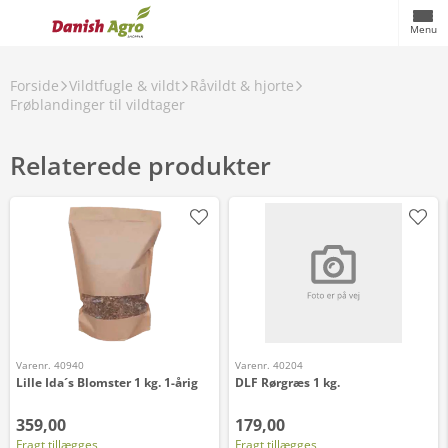
Menu
Forside
Vildtfugle & vildt
Råvildt & hjorte
Frøblandinger til vildtager
Relaterede produkter
Varenr. 40940
Varenr. 40204
Lille Ida´s Blomster 1 kg. 1-årig
DLF Rørgræs 1 kg.
359,00
179,00
Fragt tillægges
Fragt tillægges