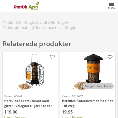
Menu
Forside
Vildtfugle & vildt
Vildtfugle
Foderautomater & foderhuse til vildtfugle
Relaterede produkter
Sælges kun i butik
Varenr. 40044
Varenr. 7011457
Hercules Foderautomat med
Hercules Foderautomat med net
gitter - velegnet til jordnødder
- til væg
119,00
19,95
Fragt tillægges
Fragt tillægges