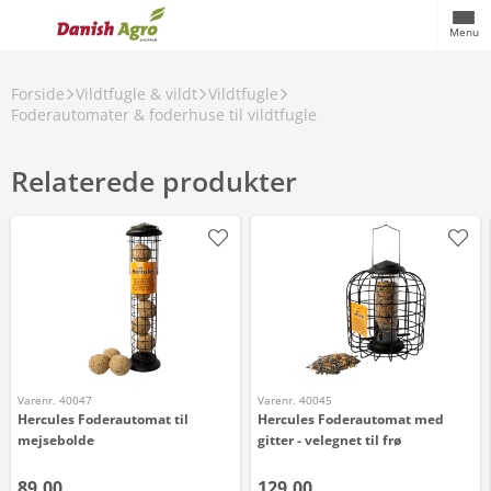
Menu
Forside
Vildtfugle & vildt
Vildtfugle
Foderautomater & foderhuse til vildtfugle
Relaterede produkter
Varenr. 40047
Varenr. 40045
Hercules Foderautomat til
Hercules Foderautomat med
mejsebolde
gitter - velegnet til frø
89,00
129,00