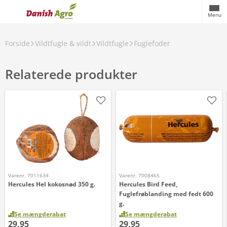
Menu
Forside
Vildtfugle & vildt
Vildtfugle
Fuglefoder
Relaterede produkter
Varenr. 7011634
Varenr. 7008465
Hercules Hel kokosnød 350 g.
Hercules Bird Feed,
Fuglefrøblanding med fedt 600
g.
Se mængderabat
Se mængderabat
29,95
29,95