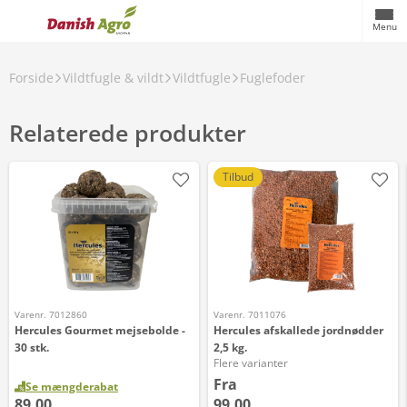
Menu
Forside
Vildtfugle & vildt
Vildtfugle
Fuglefoder
Relaterede produkter
Tilbud
Varenr. 7012860
Varenr. 7011076
Hercules Gourmet mejsebolde -
Hercules afskallede jordnødder
30 stk.
2,5 kg.
Flere varianter
Fra
Se mængderabat
89,00
99,00